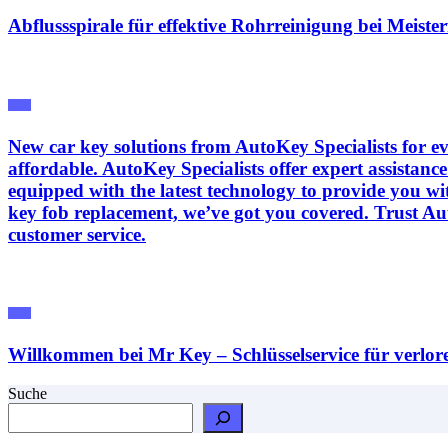
Abflussspirale für effektive Rohrreinigung bei Meiste
RAL
New car key solutions from AutoKey Specialists for eve
affordable. AutoKey Specialists offer expert assistan
equipped with the latest technology to provide you wi
key fob replacement, we’ve got you covered. Trust Aut
customer service.
RAL
Willkommen bei Mr Key – Schlüsselservice für verlor
Suche