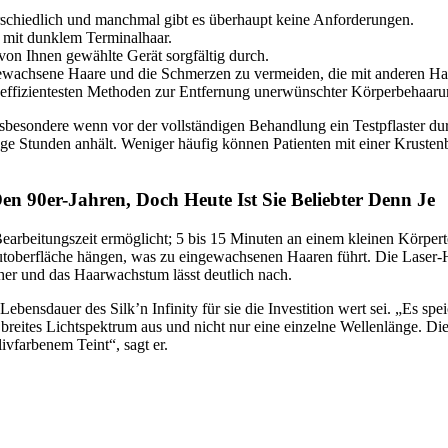
erschiedlich und manchmal gibt es überhaupt keine Anforderungen.
g mit dunklem Terminalhaar.
von Ihnen gewählte Gerät sorgfältig durch.
ewachsene Haare und die Schmerzen zu vermeiden, die mit anderen H
nd effizientesten Methoden zur Entfernung unerwünschter Körperbehaaru
besondere wenn vor der vollständigen Behandlung ein Testpflaster durc
nige Stunden anhält. Weniger häufig können Patienten mit einer Krust
n 90er-Jahren, Doch Heute Ist Sie Beliebter Denn Je
Bearbeitungszeit ermöglicht; 5 bis 15 Minuten an einem kleinen Körper
utoberfläche hängen, was zu eingewachsenen Haaren führt. Die Laser-Ha
cher und das Haarwachstum lässt deutlich nach.
ebensdauer des Silk’n Infinity für sie die Investition wert sei. „Es spei
ein breites Lichtspektrum aus und nicht nur eine einzelne Wellenlänge. D
ivfarbenem Teint“, sagt er.