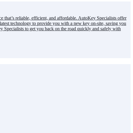
hat’s reliable, efficient, and affordable. AutoKey Specialists offer
latest technology to provide you with a new key on-site, saving you
 Specialists to get you back on the road quickly and safely with