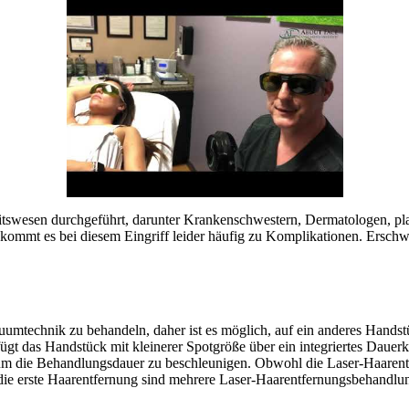
itswesen durchgeführt, darunter Krankenschwestern, Dermatologen, pla
ommt es bei diesem Eingriff leider häufig zu Komplikationen. Erschwe
Vakuumtechnik zu behandeln, daher ist es möglich, auf ein anderes Ha
gt das Handstück mit kleinerer Spotgröße über ein integriertes Dauerk
 um die Behandlungsdauer zu beschleunigen. Obwohl die Laser-Haaren
ür die erste Haarentfernung sind mehrere Laser-Haarentfernungsbehandl