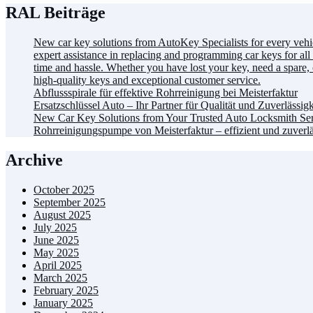
RAL Beiträge
New car key solutions from AutoKey Specialists for every vehicl
expert assistance in replacing and programming car keys for al
time and hassle. Whether you have lost your key, need a spare,
high-quality keys and exceptional customer service.
Abflussspirale für effektive Rohrreinigung bei Meisterfaktur
Ersatzschlüssel Auto – Ihr Partner für Qualität und Zuverlässigk
New Car Key Solutions from Your Trusted Auto Locksmith Ser
Rohrreinigungspumpe von Meisterfaktur – effizient und zuverlä
Archive
October 2025
September 2025
August 2025
July 2025
June 2025
May 2025
April 2025
March 2025
February 2025
January 2025