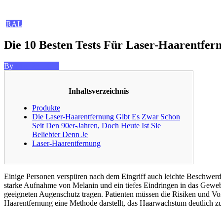
RAL
Die 10 Besten Tests Für Laser-Haarentfer
Posted
By
May 23, 2023
on
Inhaltsverzeichnis
Produkte
Die Laser-Haarentfernung Gibt Es Zwar Schon
Seit Den 90er-Jahren, Doch Heute Ist Sie
Beliebter Denn Je
Laser-Haarentfernung
Einige Personen verspüren nach dem Eingriff auch leichte Beschwerde
starke Aufnahme von Melanin und ein tiefes Eindringen in das Gewe
geeigneten Augenschutz tragen. Patienten müssen die Risiken und Vorte
Haarentfernung eine Methode darstellt, das Haarwachstum deutlich