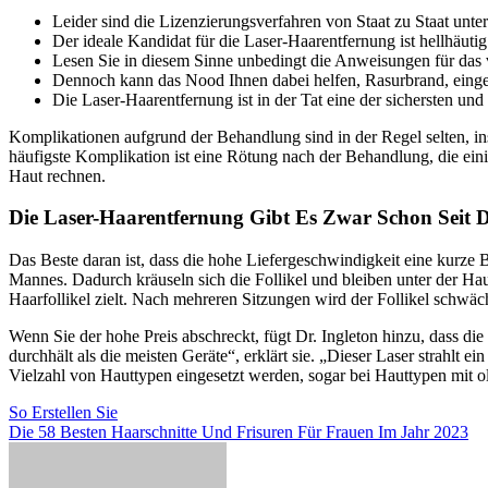
Leider sind die Lizenzierungsverfahren von Staat zu Staat unt
Der ideale Kandidat für die Laser-Haarentfernung ist hellhäuti
Lesen Sie in diesem Sinne unbedingt die Anweisungen für das 
Dennoch kann das Nood Ihnen dabei helfen, Rasurbrand, eing
Die Laser-Haarentfernung ist in der Tat eine der sichersten u
Komplikationen aufgrund der Behandlung sind in der Regel selten, ins
häufigste Komplikation ist eine Rötung nach der Behandlung, die ei
Haut rechnen.
Die Laser-Haarentfernung Gibt Es Zwar Schon Seit De
Das Beste daran ist, dass die hohe Liefergeschwindigkeit eine kurze 
Mannes. Dadurch kräuseln sich die Follikel und bleiben unter der Ha
Haarfollikel zielt. Nach mehreren Sitzungen wird der Follikel schwä
Wenn Sie der hohe Preis abschreckt, fügt Dr. Ingleton hinzu, dass die L
durchhält als die meisten Geräte“, erklärt sie. „Dieser Laser strahlt 
Vielzahl von Hauttypen eingesetzt werden, sogar bei Hauttypen mit ol
Post
Previous
So Erstellen Sie
Post
Next
Die 58 Besten Haarschnitte Und Frisuren Für Frauen Im Jahr 2023
navigation
Post