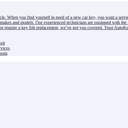
e. When you find yourself in need of a new car key, you want a service t
l makes and models. Our experienced technicians are equipped with the 
 or require a key fob replacement, we’ve got you covered. Trust AutoKey
eit
vices
ssig