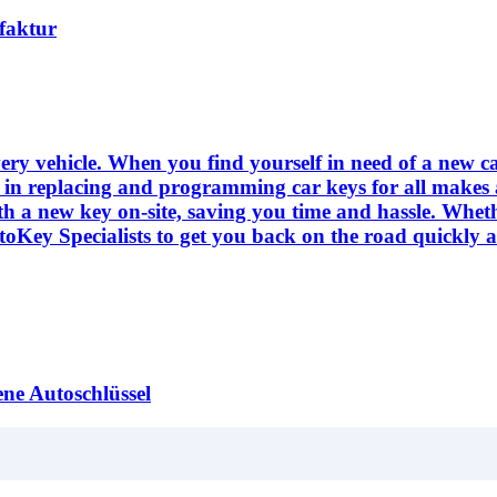
rfaktur
ry vehicle. When you find yourself in need of a new car 
ce in replacing and programming car keys for all makes
th a new key on-site, saving you time and hassle. Wheth
oKey Specialists to get you back on the road quickly a
ene Autoschlüssel